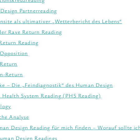
Design Partnerreading
nsite als ultimativer „Wetterbericht des Lebens“
der Rave Return Reading
Return Reading
Opposition
-Return
rn-Return
ke – Die „Feindiagnostik“ des Human Design
y Health System Reading (PHS Reading)
logy
sche Analyse
an Design Reading für mich finden – Worauf sollte ic
Human Design Readings