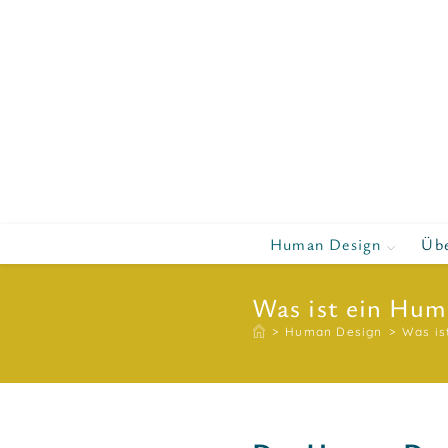
Zum
Inhalt
springen
Human Design
Üb
Was ist ein Hum
>
Human Design
>
Was is