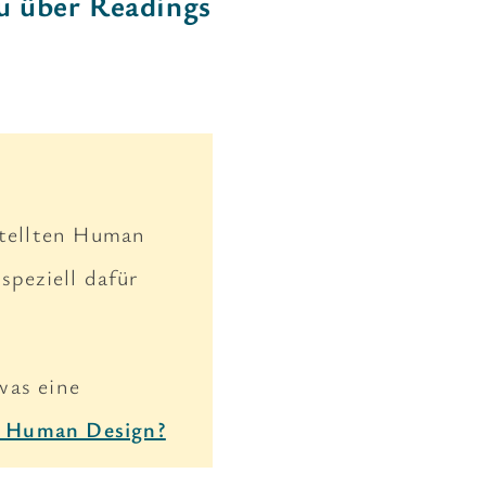
u über Readings
stellten Human
 speziell dafür
was eine
t Human Design?