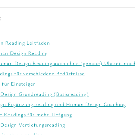
s
n Reading Leitfaden
man Design Reading
Human Design Reading auch ohne (genaue) Uhrzeit mach
dings für verschiedene Bedürfnisse
 für Einsteiger
esign Grundreading (Basisreading)
gn Ergänzungsreading und Human Design Coaching
e Readings für mehr Tiefgang
Design Vertiefungsreading
tionskreuzreading