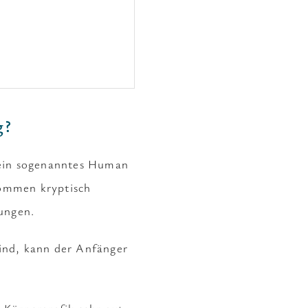
g?
 ein sogenanntes Human
kommen kryptisch
ungen.
sind, kann der Anfänger