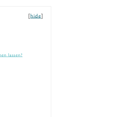
[
hide
]
en lassen?